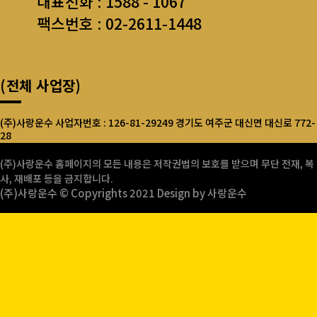
대표전화 : 1588 - 1067
팩스번호 : 02-2611-1448
(전체 사업장)
(주)사랑운수 사업자번호 : 126-81-29249 경기도 여주군 대신면 대신로 772-
28
서울사랑운수(주) 사업자번호 : 126-81-13145 서울시 구로구 오리로13길56,
(주)사랑운수 홈페이지의 모든 내용은 저작권법의 보호를 받으며 무단 전재, 복
수반애@ 상가 B101호
사, 재배포 등을 금지합니다.
(주)사랑운수 © Copyrights 2021 Design by 사랑운수
서울사랑운수(주)인천지점 사업자번호 : 331-85-00411 인천시 중구 연안부
두로 33번길16, 3층 17호(항동7가)
인천사랑운수(주) 사업자번호 : 121-81-91641 인천시 중구 연안부두로 33번
길16, 3층 17호(항동7가)
태양사랑운수(주) 사업자번호 : 121-81-94352 인천시 중구 연안부두로 33번
길16, 3층 17호(항동7가)
(주)태풍사랑운수 사업자번호 : 121-81-94857 인천시 중구 연안부두로 33번
길16, 3층 17호(항동7가)