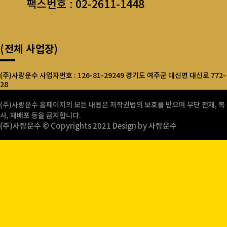
팩스번호 : 02-2611-1448
(전체 사업장)
(주)사랑운수 사업자번호 : 126-81-29249 경기도 여주군 대신면 대신로 772-
28
서울사랑운수(주) 사업자번호 : 126-81-13145 서울시 구로구 오리로13길56,
(주)사랑운수 홈페이지의 모든 내용은 저작권법의 보호를 받으며 무단 전재, 복
수반애@ 상가 B101호
사, 재배포 등을 금지합니다.
(주)사랑운수 © Copyrights 2021 Design by 사랑운수
서울사랑운수(주)인천지점 사업자번호 : 331-85-00411 인천시 중구 연안부
두로 33번길16, 3층 17호(항동7가)
인천사랑운수(주) 사업자번호 : 121-81-91641 인천시 중구 연안부두로 33번
길16, 3층 17호(항동7가)
태양사랑운수(주) 사업자번호 : 121-81-94352 인천시 중구 연안부두로 33번
길16, 3층 17호(항동7가)
(주)태풍사랑운수 사업자번호 : 121-81-94857 인천시 중구 연안부두로 33번
길16, 3층 17호(항동7가)