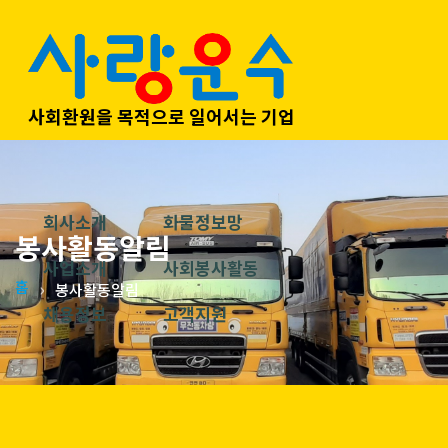
사회환원을 목적으로 일어서는 기업
회사소개
화물정보망
봉사활동알림
사업소개
사회봉사활동
홈
봉사활동알림
채용정보
고객지원