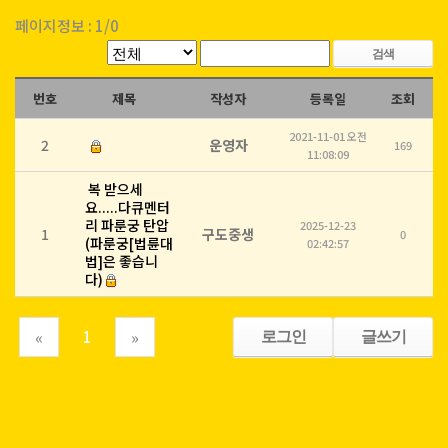
페이지정보 :
1/0
검색
번호
제목
작성자
등록일
조회
2021-11-01 오전
2
운영자
169
11:08:09
복 받으세
요.....다큐멘터
리 파룬궁 탄압
2025-12-23
1
구도중생
0
(파룬궁[법륜대
02:42:57
법]은 좋습니
다)
(current)
로그인
글쓰기
1
«
»